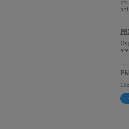
par
ant
PRO
Os 
ac
___
EN
Cli