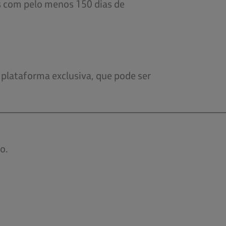
s com pelo menos 150 dias de
plataforma exclusiva, que pode ser
_____________________________________________
o.