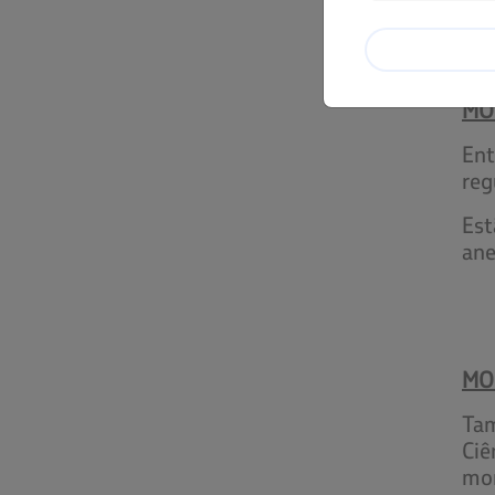
O c
MO
Ent
reg
Est
ane
MO
Tam
Ciê
mom