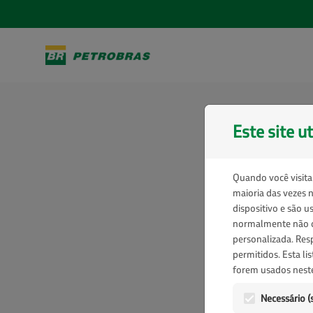
Pular para o conteúdo
P
Este site ut
Quando você visita
maioria das vezes 
Olá
dispositivo e são 
par
normalmente não o
personalizada. Res
Con
permitidos. Esta li
forem usados ​​nest
PR
Necessário (