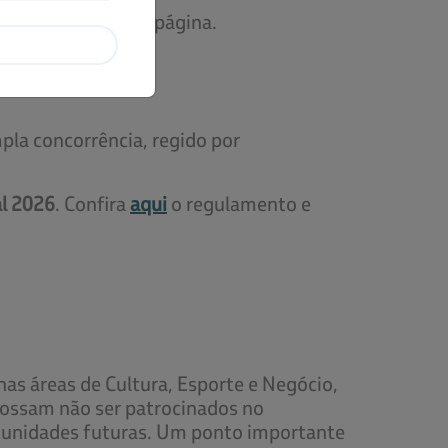
de, ao final desta página.
pla concorrência, regido por
al 2026
. Confira
aqui
o regulamento e
s áreas de Cultura, Esporte e Negócio,
 possam não ser patrocinados no
unidades futuras. Um ponto importante