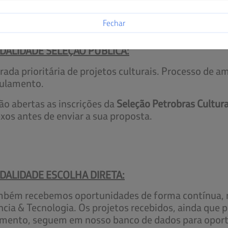
adastro da proposta é realizado clicando no botão ver
Fechar
DALIDADE SELEÇÃO PÚBLICA:
rada prioritária de projetos culturais.
Processo de am
ulamento.
ão abertas as inscrições da
Seleção Petrobras Cultur
xos antes de enviar a sua proposta.
DALIDADE ESCOLHA DIRETA:
bém recebemos oportunidades de forma contínua, na
ncia & Tecnologia. Os projetos recebidos, ainda que
ento, seguem em nosso banco de dados para oport