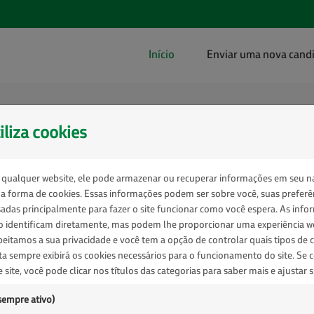
(atual)
Início
Enviar uma nova cand
atrocínios de Comunicação
iliza cookies
 qualquer website, ele pode armazenar ou recuperar informações em seu n
na forma de cookies. Essas informações podem ser sobre você, suas preferê
, receba as nossas boas-vindas! Esta é a plataforma 
usadas principalmente para fazer o site funcionar como você espera. As inf
a a Petrobras.
 identificam diretamente, mas podem lhe proporcionar uma experiência w
peitamos a sua privacidade e você tem a opção de controlar quais tipos de 
fira as informações abaixo antes de enviar seu proje
sta sempre exibirá os cookies necessários para o funcionamento do site. Se c
e site, você pode clicar nos títulos das categorias para saber mais e ajustar 
OJETOS DE CULTURA + ESPORTE + NEGÓCIO, CIÊNCI
sempre ativo)